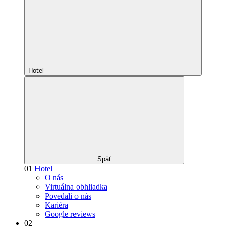
Hotel
Späť
01
Hotel
O nás
Virtuálna obhliadka
Povedali o nás
Kariéra
Google reviews
02