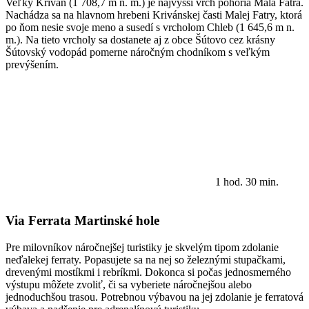
Veľký Kriváň (1 708,7 m n. m.) je najvyšší vrch pohoria Malá Fatra.
Nachádza sa na hlavnom hrebeni Krivánskej časti Malej Fatry, ktorá
po ňom nesie svoje meno a susedí s vrcholom Chleb (1 645,6 m n.
m.). Na tieto vrcholy sa dostanete aj z obce Šútovo cez krásny
Šútovský vodopád pomerne náročným chodníkom s veľkým
prevýšením.
1 hod. 30 min.
Via Ferrata Martinské hole
Pre milovníkov náročnejšej turistiky je skvelým tipom zdolanie
neďalekej ferraty. Popasujete sa na nej so železnými stupačkami,
drevenými mostíkmi i rebríkmi. Dokonca si počas jednosmerného
výstupu môžete zvoliť, či sa vyberiete náročnejšou alebo
jednoduchšou trasou. Potrebnou výbavou na jej zdolanie je ferratová