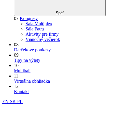
Späť
07
Kongresy
Sála Multiplex
Sála Fatra
Aktivity pre firmy
Vianočný večierok
08
Darčekové poukazy
09
Tipy na výlety
10
Multiball
11
Virtuálna obhliadka
12
Kontakt
EN
SK
PL