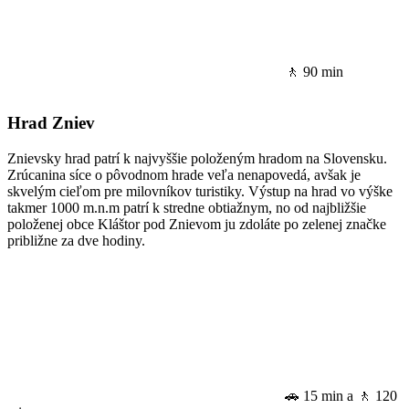
🚶 90 min
Hrad Zniev
Znievsky hrad patrí k najvyššie položeným hradom na Slovensku.
Zrúcanina síce o pôvodnom hrade veľa nenapovedá, avšak je
skvelým cieľom pre milovníkov turistiky. Výstup na hrad vo výške
takmer 1000 m.n.m patrí k stredne obtiažnym, no od najbližšie
položenej obce Kláštor pod Znievom ju zdoláte po zelenej značke
približne za dve hodiny.
🚗 15 min a 🚶 120