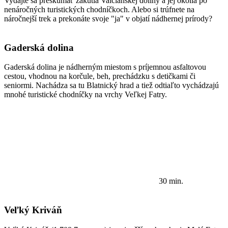
Vydajte sa preskúmať zákutia Valčianskej doliny a jej okolia po
nenáročných turistických chodníčkoch. Alebo si trúfnete na
náročnejší trek a prekonáte svoje "ja" v objatí nádhernej prírody?
Gaderská dolina
Gaderská dolina je nádherným miestom s príjemnou asfaltovou
cestou, vhodnou na korčule, beh, prechádzku s detičkami či
seniormi. Nachádza sa tu Blatnický hrad a tiež odtiaľto vychádzajú
mnohé turistické chodníčky na vrchy Veľkej Fatry.
30 min.
Veľký Kriváň