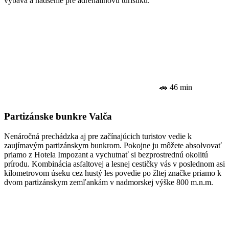
výbava a nadšenie pre adrenalínovú turistiku.
🚗 46 min
Partizánske bunkre Valča
Nenáročná prechádzka aj pre začínajúcich turistov vedie k
zaujímavým partizánskym bunkrom. Pokojne ju môžete absolvovať
priamo z Hotela Impozant a vychutnať si bezprostrednú okolitú
prírodu. Kombinácia asfaltovej a lesnej cestičky vás v poslednom asi
kilometrovom úseku cez hustý les povedie po žltej značke priamo k
dvom partizánskym zemľankám v nadmorskej výške 800 m.n.m.