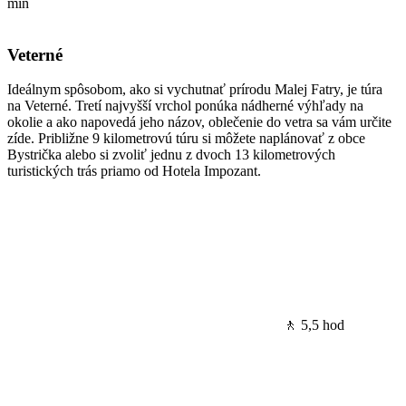
min
Veterné
Ideálnym spôsobom, ako si vychutnať prírodu Malej Fatry, je túra
na Veterné. Tretí najvyšší vrchol ponúka nádherné výhľady na
okolie a ako napovedá jeho názov, oblečenie do vetra sa vám určite
zíde. Približne 9 kilometrovú túru si môžete naplánovať z obce
Bystrička alebo si zvoliť jednu z dvoch 13 kilometrových
turistických trás priamo od Hotela Impozant.
🚶 5,5 hod