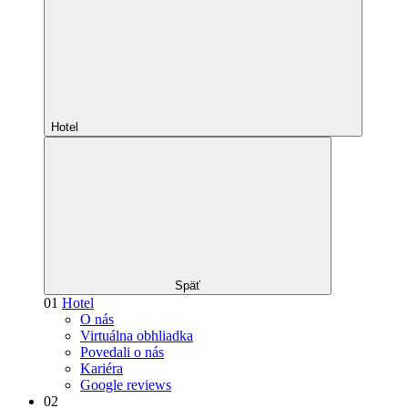
Hotel
Späť
01
Hotel
O nás
Virtuálna obhliadka
Povedali o nás
Kariéra
Google reviews
02