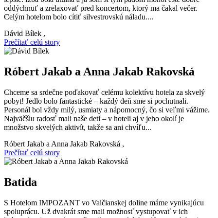
oddýchnuť a zrelaxovať pred koncertom, ktorý ma čakal večer.
Celým hotelom bolo cítiť silvestrovskú náladu....
Dávid Bílek ,
Prečítať celú story
Róbert Jakab a Anna Jakab Rakovská
Chceme sa srdečne poďakovať celému kolektívu hotela za skvelý
pobyt! Jedlo bolo fantastické – každý deň sme si pochutnali.
Personál bol vždy milý, usmiaty a nápomocný, čo si veľmi vážime.
Najväčšiu radosť mali naše deti – v hoteli aj v jeho okolí je
množstvo skvelých aktivít, takže sa ani chvíľu...
Róbert Jakab a Anna Jakab Rakovská ,
Prečítať celú story
Batida
S Hotelom IMPOZANT vo Valčianskej doline máme vynikajúcu
spoluprácu. Už dvakrát sme mali možnosť vystupovať v ich