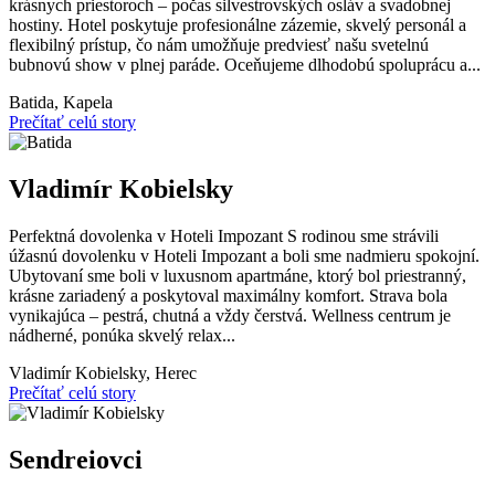
krásnych priestoroch – počas silvestrovských osláv a svadobnej
hostiny. Hotel poskytuje profesionálne zázemie, skvelý personál a
flexibilný prístup, čo nám umožňuje predviesť našu svetelnú
bubnovú show v plnej paráde. Oceňujeme dlhodobú spoluprácu a...
Batida,
Kapela
Prečítať celú story
Vladimír Kobielsky
Perfektná dovolenka v Hoteli Impozant S rodinou sme strávili
úžasnú dovolenku v Hoteli Impozant a boli sme nadmieru spokojní.
Ubytovaní sme boli v luxusnom apartmáne, ktorý bol priestranný,
krásne zariadený a poskytoval maximálny komfort. Strava bola
vynikajúca – pestrá, chutná a vždy čerstvá. Wellness centrum je
nádherné, ponúka skvelý relax...
Vladimír Kobielsky,
Herec
Prečítať celú story
Sendreiovci