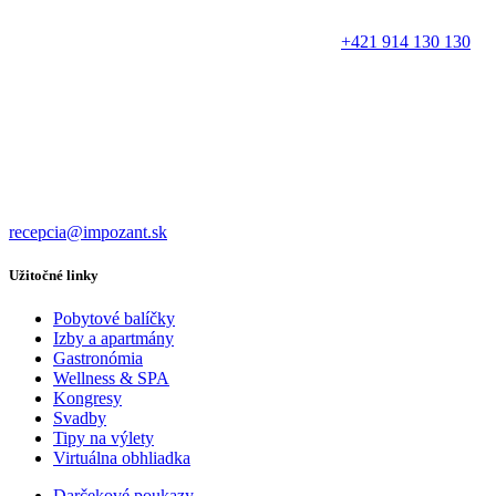
+421 914 130 130
recepcia@impozant.sk
Užitočné linky
Pobytové balíčky
Izby a apartmány
Gastronómia
Wellness & SPA
Kongresy
Svadby
Tipy na výlety
Virtuálna obhliadka
Darčekové poukazy