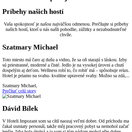
Príbehy našich hostí
Vaša spokojnosť je našou najväčšou odmenou. Prečítajte si príbehy
našich hostí, ktorí u nás našli pohodlie, zážitky a nezabudnuteľné
chvíle.
Szatmary Michael
Toto miesto má čaro aj dušu a vidno, že sa oň starajú s láskou. Izby
sú priestranné, moderné a čisté. Jedlo je na vysokej úrovni a chutí
dospelým aj deťom. Wellness robí to, čo robiť má – spôsobuje relax.
Hotel je priamo na svahu- kvalitne upravené svahy. Možno sa zdá,...
Szatmary Michael,
Prečítať celú story
Dávid Bílek
V Hoteli Impozant som sa cítil naozaj veľmi dobre. Od príchodu ma
čakal usmiaty personál, takže môj pracovný pobyt sa nemohol začať
lepšie. Izba bola útulná a ja som si tým pádom mohol ešte dobre