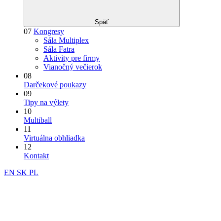
Späť
07
Kongresy
Sála Multiplex
Sála Fatra
Aktivity pre firmy
Vianočný večierok
08
Darčekové poukazy
09
Tipy na výlety
10
Multiball
11
Virtuálna obhliadka
12
Kontakt
EN
SK
PL