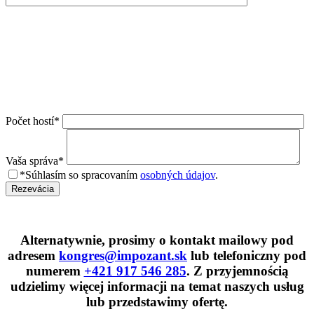
Počet hostí*
Vaša správa*
*Súhlasím so spracovaním
osobných údajov
.
Rezevácia
Alternatywnie, prosimy o kontakt mailowy pod
adresem
kongres@impozant.sk
lub telefoniczny pod
numerem
+421 917 546 285
. Z przyjemnością
udzielimy więcej informacji na temat naszych usług
lub przedstawimy ofertę.