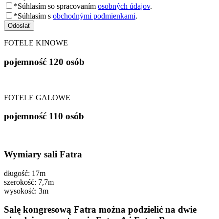
*Súhlasím so spracovaním
osobných údajov
.
*Súhlasím s
obchodnými podmienkami
.
Odoslať
FOTELE KINOWE
pojemność 120 osób
FOTELE GALOWE
pojemność 110 osób
Wymiary sali Fatra
długość: 17m
szerokość: 7,7m
wysokość: 3m
Salę kongresową Fatra można podzielić na dwie