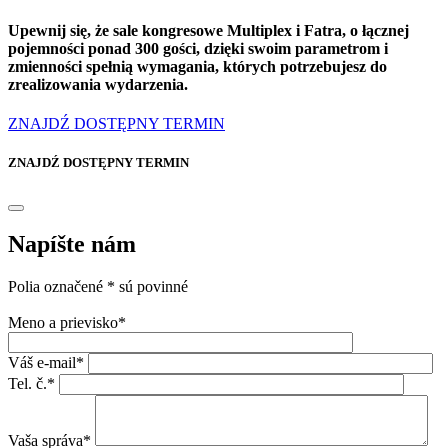
Upewnij się, że sale kongresowe Multiplex i Fatra, o łącznej
pojemności ponad 300 gości, dzięki swoim parametrom i
zmienności spełnią wymagania, których potrzebujesz do
zrealizowania wydarzenia.
ZNAJDŹ DOSTĘPNY TERMIN
ZNAJDŹ DOSTĘPNY TERMIN
Napíšte nám
Polia označené * sú povinné
Meno a prievisko*
Váš e-mail*
Tel. č.*
Vaša správa*