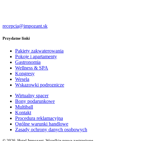
recepcia@impozant.sk
Przydatne linki
Pakiety zakwaterowania
Pokoje i apartamenty
Gastronomia
Wellness & SPA
Kongresy
Wesela
Wskazowki podroznicze
Wirtualny spacer
Bony podarunkowe
Multiball
Kontakt
Procedura reklamacyjna
Ogólne warunki handlowe
Zasady ochrony danych osobowych
© 2026, Hotel Impozant. Wszelkie prawa zastrzeżone