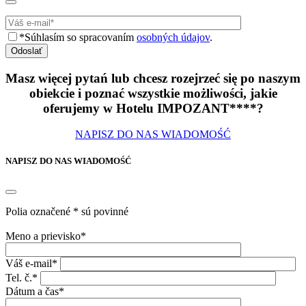
*Súhlasím so spracovaním
osobných údajov
.
Odoslať
Masz więcej pytań lub chcesz rozejrzeć się po naszym
obiekcie i poznać wszystkie możliwości, jakie
oferujemy w Hotelu IMPOZANT****?
NAPISZ DO NAS WIADOMOŚĆ
NAPISZ DO NAS WIADOMOŚĆ
Polia označené * sú povinné
Meno a prievisko*
Váš e-mail*
Tel. č.*
Dátum a čas*