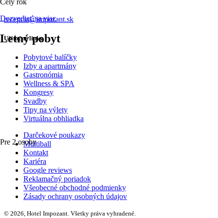
Celý rok
Dozvedieť sa viac
recepcia@impozant.sk
Letný pobyt
Užitočné linky
Pobytové balíčky
Izby a apartmány
Gastronómia
Wellness & SPA
Kongresy
Svadby
Tipy na výlety
Virtuálna obhliadka
Darčekové poukazy
Pre 2 osoby
Multiball
Kontakt
Kariéra
Google reviews
Reklamačný poriadok
Všeobecné obchodné podmienky
Zásady ochrany osobných údajov
© 2026, Hotel Impozant. Všetky práva vyhradené.