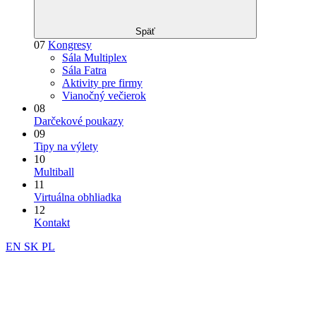
Späť
07
Kongresy
Sála Multiplex
Sála Fatra
Aktivity pre firmy
Vianočný večierok
08
Darčekové poukazy
09
Tipy na výlety
10
Multiball
11
Virtuálna obhliadka
12
Kontakt
EN
SK
PL