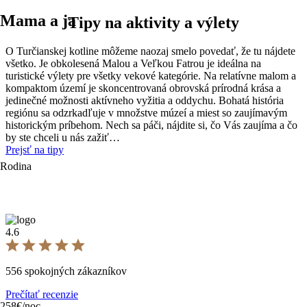
Mama a ja
Tipy na aktivity a výlety
O Turčianskej kotline môžeme naozaj smelo povedať, že tu nájdete
všetko. Je obkolesená Malou a Veľkou Fatrou je ideálna na
turistické výlety pre všetky vekové kategórie. Na relatívne malom a
kompaktom území je skoncentrovaná obrovská prírodná krása a
jedinečné možnosti aktívneho vyžitia a oddychu. Bohatá história
regiónu sa odzrkadľuje v množstve múzeí a miest so zaujímavým
historickým príbehom. Nech sa páči, nájdite si, čo Vás zaujíma a čo
by ste chceli u nás zažiť…
Prejsť na tipy
Rodina
4.6
556 spokojných zákazníkov
Prečítať recenzie
258€/noc