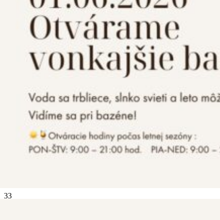
V lone Valčianskej doliny
Hotel IMPOZANT**** je ideálna voľba pre rodiny s deťmi,
wellness pobyt vo dvojici, moderné kongresy a zážitky, ktoré si
zapamätáte navždy.
MÁME PRE VÁS PRIPRAVENÝCH
33
komfortne zariadených izieb