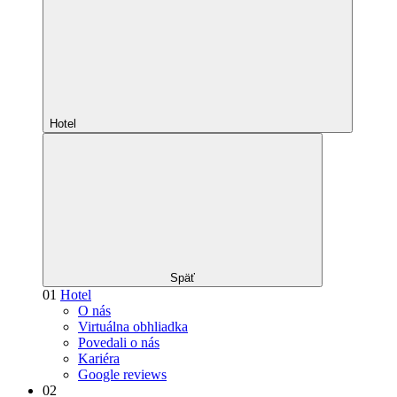
Hotel
Späť
01
Hotel
O nás
Virtuálna obhliadka
Povedali o nás
Kariéra
Google reviews
02