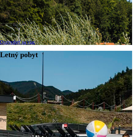
Celý rok
Dozvedieť sa viac
Letný pobyt
IZBY A APARTMÁNY
Oddýchnite si v modernom zariadení
Pre 2 osoby
Vyberte si jednu z 33 komfortne zariadených izieb alebo 2
luxusných apartmánov, v ktorých vám k pohodliu nič nebude
chýbať. Nájdeme vám ideálne riešenie pre romantiku vo dvojici,