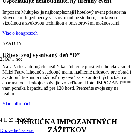
Usporiadajte nezabudnuteľný firemný event
Impozant Multiplex je najkomplexnejší hotelový event priestor na
Slovensku. Je jedinečný vlastným online štúdiom, špičkovou
vizuálnou a zvukovou technikou a priestorovými možnosťami.
Viac o kongresoch
SVADBY
Užite si svoj vysnívaný deň “D”
236€/ 1 noc
Na vašich svadobných hostí čaká nádherné prostredie hotela v srdci
Malej Fatry, lahodné svadobné menu, nádherné priestory pre obrad i
svadobnú hostinu a možnosť ubytovať sa v komfortných izbách a
apartmánoch. Pokojne snívajte vo veľkom! Hotel IMPOZANT****
vám ponúka kapacitu až pre 120 hostí. Premeňte svoje sny na
realitu.
Viac informácií
4.1.-23.12.2026
PRÍRUČKA IMPOZANTNÝCH
ZÁŽITKOV
Dozvedieť sa viac