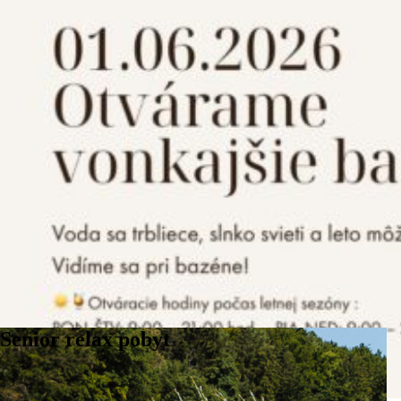
2
luxusné apartmány
300+
kapacita 5 kongresových sál
150+
disponibilita lôžok pre firemné podujatia
Aktuálna ponuka pobytov
Vyberte si z ponuky našich pobytových balíčkov ten svoj a doprajte
si aktívny oddych, vytúžený relax, alebo romantiku vo zvýhodnenej
cene. Neváhajte a pozrite si našu ponuku.
VŠETKY POBYTOVÉ BALÍČKY
Senior relax pobyt