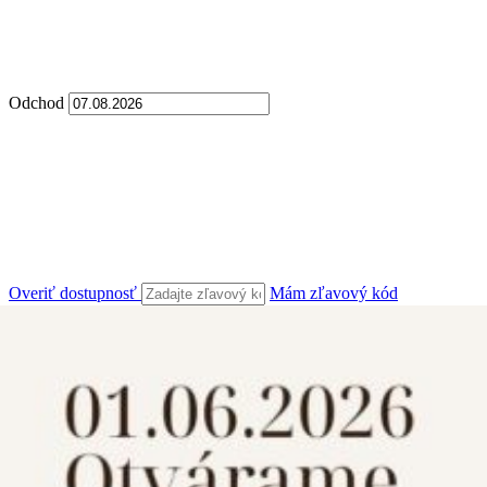
Odchod
Overiť dostupnosť
Mám zľavový kód