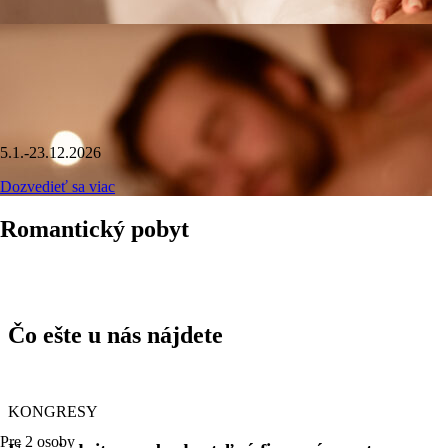
nezabudnite mu dopriať povinný dopping a regeneráciu spod rúk
našich certifikovaných masérov. Pretože ak relax, tak plnými
dúškami
.
PO TAKOM RELAXE TÚŽIM
5.1.-23.12.2026
Dozvedieť sa viac
Romantický pobyt
Čo ešte u nás nájdete
KONGRESY
Pre 2 osoby