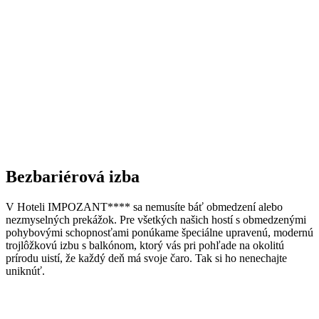
Bezbariérová izba
V Hoteli IMPOZANT**** sa nemusíte báť obmedzení alebo
nezmyselných prekážok. Pre všetkých našich hostí s obmedzenými
pohybovými schopnosťami ponúkame špeciálne upravenú, modernú
trojlôžkovú izbu s balkónom, ktorý vás pri pohľade na okolitú
prírodu uistí, že každý deň má svoje čaro. Tak si ho nenechajte
uniknúť.