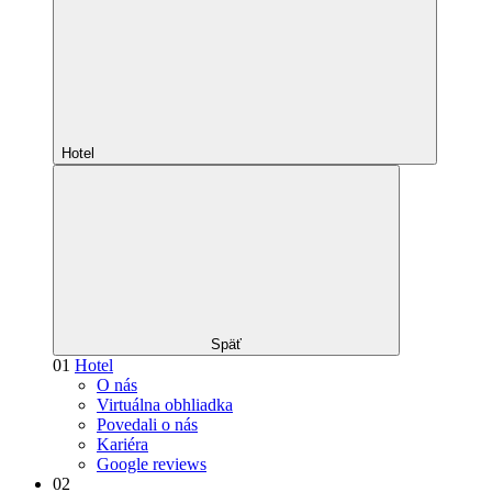
Hotel
Späť
01
Hotel
O nás
Virtuálna obhliadka
Povedali o nás
Kariéra
Google reviews
02