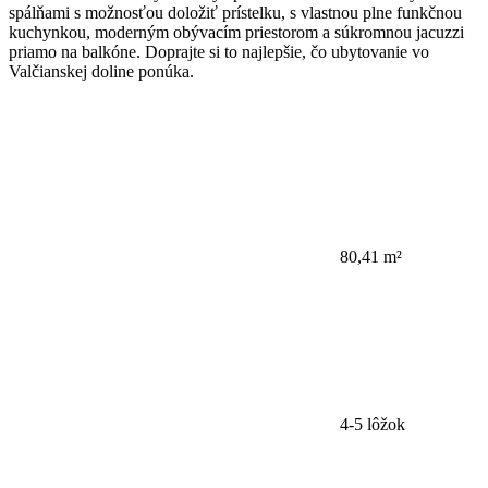
spálňami s možnosťou doložiť prístelku, s vlastnou plne funkčnou
kuchynkou, moderným obývacím priestorom a súkromnou jacuzzi
priamo na balkóne. Doprajte si to najlepšie, čo ubytovanie vo
Valčianskej doline ponúka.
80,41 m²
4-5 lôžok