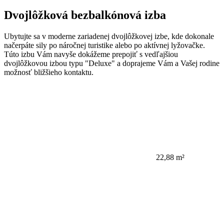
Dvojlôžková bezbalkónová izba
Ubytujte sa v moderne zariadenej dvojlôžkovej izbe, kde dokonale
načerpáte sily po náročnej turistike alebo po aktívnej lyžovačke.
Túto izbu Vám navyše dokážeme prepojiť s vedľajšiou
dvojlôžkovou izbou typu "Deluxe" a doprajeme Vám a Vašej rodine
možnosť bližšieho kontaktu.
22,88 m²