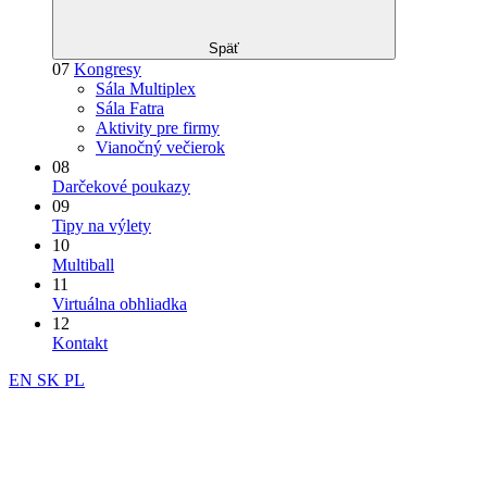
Späť
07
Kongresy
Sála Multiplex
Sála Fatra
Aktivity pre firmy
Vianočný večierok
08
Darčekové poukazy
09
Tipy na výlety
10
Multiball
11
Virtuálna obhliadka
12
Kontakt
EN
SK
PL