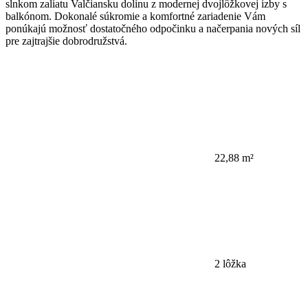
slnkom zaliatu Valčiansku dolinu z modernej dvojlôžkovej izby s
balkónom. Dokonalé súkromie a komfortné zariadenie Vám
ponúkajú možnosť dostatočného odpočinku a načerpania nových síl
pre zajtrajšie dobrodružstvá.
22,88 m²
2 lôžka