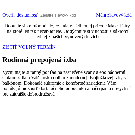
Overiť dostupnosť
Mám zľavový kód
Doprajte si komfortné ubytovanie v nádhernej prírode Malej Fatry,
na ktoré len tak nezabudnete. Oddýchnite si v tichosti a súkromí
jednej z našich vynovených izieb.
ZISTIŤ VOĽNÝ TERMÍN
Rodinná prepojená izba
Vychutnajte si ranný pohľad na zasnežené svahy alebo nádhernú
slnkom zaliatu Valčiansku dolinu z modernej dvojlôžkovej izby s
balkónom. Dokonalé súkromie a komfortné zariadenie Vám
ponúkajú možnosť dostatočného odpočinku a načerpania nových síl
pre zajtrajšie dobrodružstvá.