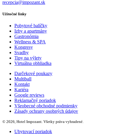
recepcia@impozant.sk
Užitočné linky
Pobytové balíčky
Izby a apartmány
Gastronómia
Wellness & SPA
Kongresy
Svadby
Tipy na výlety
Virtuálna obhliadka
Darčekové poukazy
Multiball
Kontakt
Kariéra
Google reviews
Reklamačný poriadok
Všeobecné obchodné podmienky
Zásady ochrany osobných údajov
© 2026, Hotel Impozant. Všetky práva vyhradené.
Ubytovací poriadok