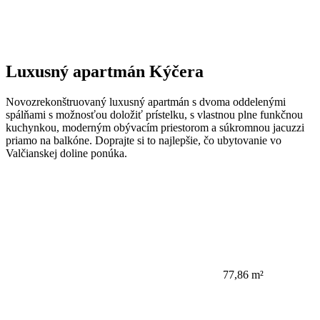
Luxusný apartmán Kýčera
Novozrekonštruovaný luxusný apartmán s dvoma oddelenými
spálňami s možnosťou doložiť prístelku, s vlastnou plne funkčnou
kuchynkou, moderným obývacím priestorom a súkromnou jacuzzi
priamo na balkóne. Doprajte si to najlepšie, čo ubytovanie vo
Valčianskej doline ponúka.
77,86 m²