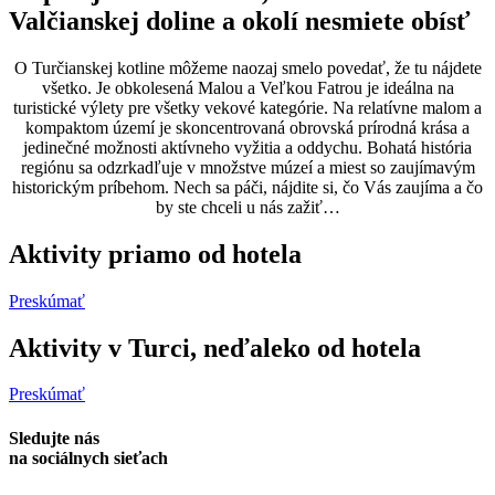
Valčianskej doline a okolí nesmiete obísť
O Turčianskej kotline môžeme naozaj smelo povedať, že tu nájdete
všetko. Je obkolesená Malou a Veľkou Fatrou je ideálna na
turistické výlety pre všetky vekové kategórie. Na relatívne malom a
kompaktom území je skoncentrovaná obrovská prírodná krása a
jedinečné možnosti aktívneho vyžitia a oddychu. Bohatá história
regiónu sa odzrkadľuje v množstve múzeí a miest so zaujímavým
historickým príbehom. Nech sa páči, nájdite si, čo Vás zaujíma a čo
by ste chceli u nás zažiť…
Aktivity priamo od hotela
Preskúmať
Aktivity v Turci, neďaleko od hotela
Preskúmať
Sledujte nás
na sociálnych sieťach