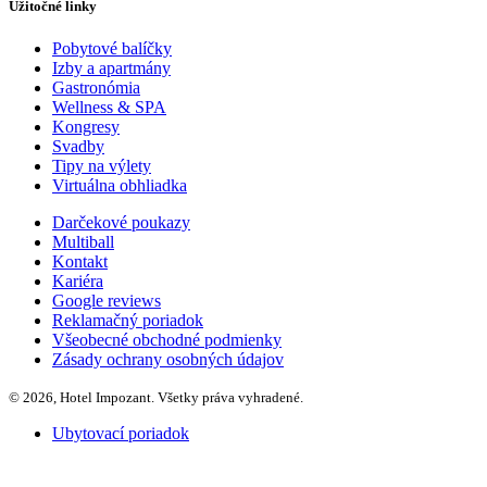
Užitočné linky
Pobytové balíčky
Izby a apartmány
Gastronómia
Wellness & SPA
Kongresy
Svadby
Tipy na výlety
Virtuálna obhliadka
Darčekové poukazy
Multiball
Kontakt
Kariéra
Google reviews
Reklamačný poriadok
Všeobecné obchodné podmienky
Zásady ochrany osobných údajov
© 2026, Hotel Impozant. Všetky práva vyhradené.
Ubytovací poriadok