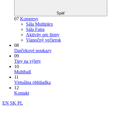
Späť
07
Kongresy
Sála Multiplex
Sála Fatra
Aktivity pre firmy
Vianočný večierok
08
Darčekové poukazy
09
Tipy na výlety
10
Multiball
11
Virtuálna obhliadka
12
Kontakt
EN
SK
PL