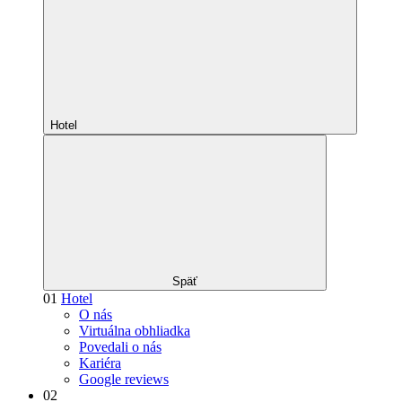
Hotel
Späť
01
Hotel
O nás
Virtuálna obhliadka
Povedali o nás
Kariéra
Google reviews
02