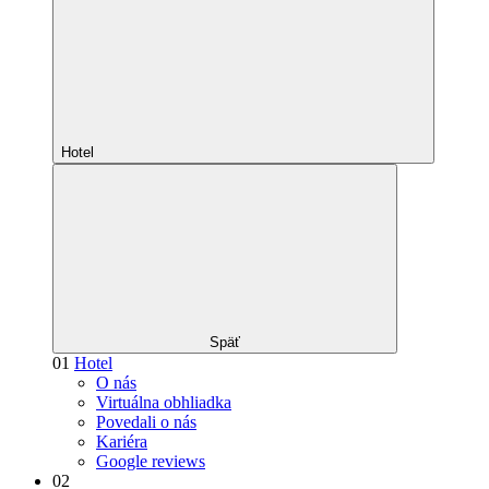
Hotel
Späť
01
Hotel
O nás
Virtuálna obhliadka
Povedali o nás
Kariéra
Google reviews
02