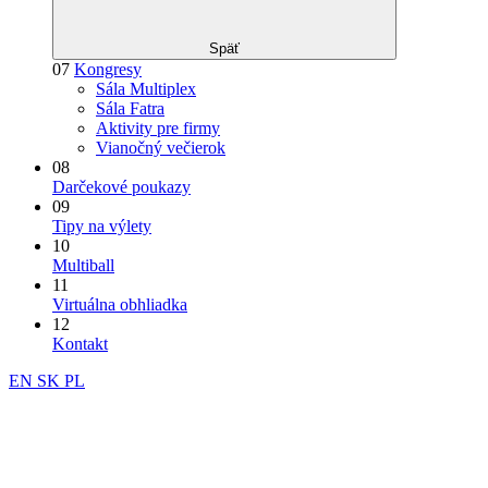
Späť
07
Kongresy
Sála Multiplex
Sála Fatra
Aktivity pre firmy
Vianočný večierok
08
Darčekové poukazy
09
Tipy na výlety
10
Multiball
11
Virtuálna obhliadka
12
Kontakt
EN
SK
PL