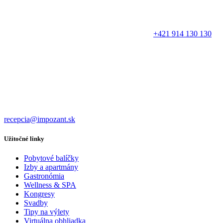
+421 914 130 130
recepcia@impozant.sk
Užitočné linky
Pobytové balíčky
Izby a apartmány
Gastronómia
Wellness & SPA
Kongresy
Svadby
Tipy na výlety
Virtuálna obhliadka