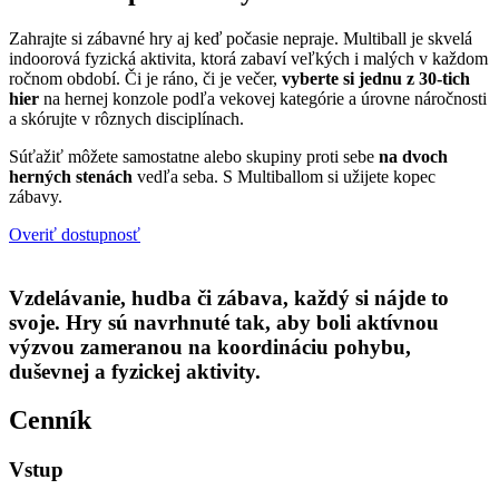
Zahrajte si zábavné hry aj keď počasie nepraje. Multiball je skvelá
indoorová fyzická aktivita, ktorá zabaví veľkých i malých v každom
ročnom období. Či je ráno, či je večer,
vyberte si jednu z 30-tich
hier
na hernej konzole podľa vekovej kategórie a úrovne náročnosti
a skórujte v rôznych disciplínach.
Súťažiť môžete samostatne alebo skupiny proti sebe
na dvoch
herných stenách
vedľa seba. S Multiballom si užijete kopec
zábavy.
Overiť dostupnosť
Vzdelávanie, hudba či zábava, každý si nájde to
svoje. Hry sú navrhnuté tak, aby boli aktívnou
výzvou zameranou na koordináciu pohybu,
duševnej a fyzickej aktivity.
Cenník
Vstup