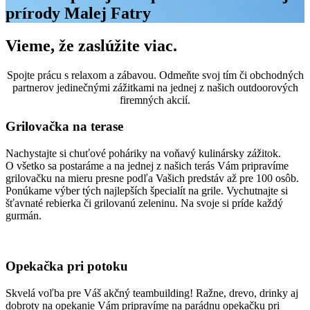
prírody Malej Fatry
Vieme, že zaslúžite viac.
Spojte prácu s relaxom a zábavou. Odmeňte svoj tím či obchodných
partnerov jedinečnými zážitkami na jednej z našich outdoorových
firemných akcií.
Grilovačka na terase
Nachystajte si chuťové poháriky na voňavý kulinársky zážitok.
O všetko sa postaráme a na jednej z našich terás Vám pripravíme
grilovačku na mieru presne podľa Vašich predstáv až pre 100 osôb.
Ponúkame výber tých najlepších špecialít na grile. Vychutnajte si
šťavnaté rebierka či grilovanú zeleninu. Na svoje si príde každý
gurmán.
Opekačka pri potoku
Skvelá voľba pre Váš akčný teambuilding! Ražne, drevo, drinky aj
dobroty na opekanie Vám pripravíme na parádnu opekačku pri