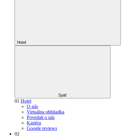
Hotel
Späť
01
Hotel
O nás
Virtuálna obhliadka
Povedali o nás
Kariéra
Google reviews
02