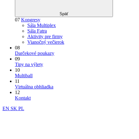
Späť
07
Kongresy
Sála Multiplex
Sála Fatra
Aktivity pre firmy
Vianočný večierok
08
Darčekové poukazy
09
Tipy na výlety
10
Multiball
11
Virtuálna obhliadka
12
Kontakt
EN
SK
PL