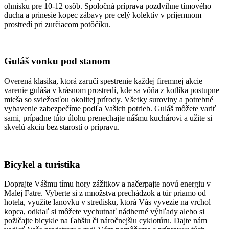
ohnisku pre 10-12 osôb. Spoločná príprava pozdvihne tímového
ducha a prinesie kopec zábavy pre celý kolektív v príjemnom
prostredí pri zurčiacom potôčiku.
Guláš vonku pod stanom
Overená klasika, ktorá zaručí spestrenie každej firemnej akcie –
varenie guláša v krásnom prostredí, kde sa vôňa z kotlíka postupne
mieša so sviežosťou okolitej prírody. Všetky suroviny a potrebné
vybavenie zabezpečíme podľa Vašich potrieb. Guláš môžete variť
sami, prípadne túto úlohu prenechajte nášmu kuchárovi a užite si
skvelú akciu bez starostí o prípravu.
Bicykel a turistika
Doprajte Vášmu tímu hory zážitkov a načerpajte novú energiu v
Malej Fatre. Vyberte si z množstva prechádzok a túr priamo od
hotela, využite lanovku v stredisku, ktorá Vás vyvezie na vrchol
kopca, odkiaľ si môžete vychutnať nádherné výhľady alebo si
požičajte bicykle na ľahšiu či náročnejšiu cyklotúru. Dajte nám