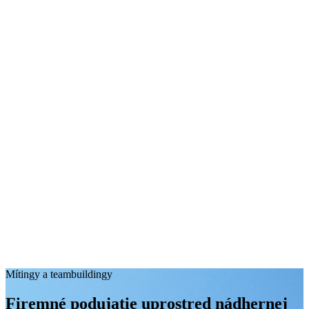
Mítingy a teambuildingy
Firemné podujatie uprostred nádhernej