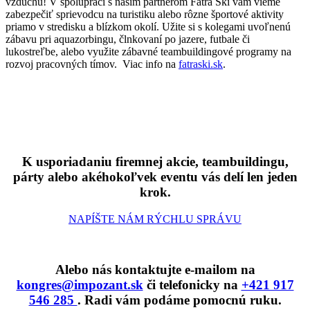
vzduchu!
V spolupráci s naším partnerom Fatra Ski vám vieme
zabezpečiť sprievodcu na turistiku alebo rôzne športové aktivity
priamo v stredisku a blízkom okolí.
Užite si s kolegami uvoľnenú
zábavu pri aquazorbingu, člnkovaní po jazere, futbale či
lukostreľbe, alebo využite zábavné teambuildingové programy na
rozvoj pracovných tímov. Viac info na
fatraski.sk
.
K usporiadaniu firemnej akcie, teambuildingu,
párty alebo akéhokoľvek eventu vás delí len jeden
krok.
NAPÍŠTE NÁM RÝCHLU SPRÁVU
Alebo nás kontaktujte e-mailom na
kongres@impozant.sk
či telefonicky na
+421 917
546 285
. Radi vám podáme pomocnú ruku.