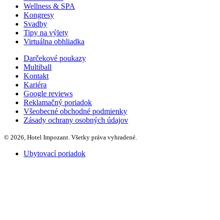
Wellness & SPA
Kongresy
Svadby
Tipy na výlety
Virtuálna obhliadka
Darčekové poukazy
Multiball
Kontakt
Kariéra
Google reviews
Reklamačný poriadok
Všeobecné obchodné podmienky
Zásady ochrany osobných údajov
© 2026, Hotel Impozant. Všetky práva vyhradené.
Ubytovací poriadok