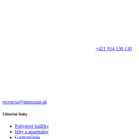
+421 914 130 130
recepcia@impozant.sk
Užitočné linky
Pobytové balíčky
Izby a apartmány
Gastronómia