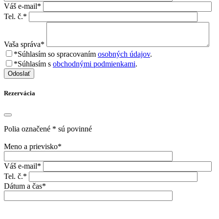
Váš e-mail*
Tel. č.*
Vaša správa*
*Súhlasím so spracovaním
osobných údajov
.
*Súhlasím s
obchodnými podmienkami
.
Odoslať
Rezervácia
Polia označené * sú povinné
Meno a prievisko*
Váš e-mail*
Tel. č.*
Dátum a čas*