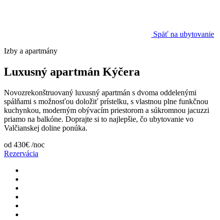
Späť na ubytovanie
Izby a apartmány
Luxusný apartmán Kýčera
Novozrekonštruovaný luxusný apartmán s dvoma oddelenými
spálňami s možnosťou doložiť prístelku, s vlastnou plne funkčnou
kuchynkou, moderným obývacím priestorom a súkromnou jacuzzi
priamo na balkóne. Doprajte si to najlepšie, čo ubytovanie vo
Valčianskej doline ponúka.
od
430€
/noc
Rezervácia