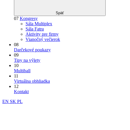
Späť
07
Kongresy
Sála Multiplex
Sála Fatra
Aktivity pre firmy
Vianočný večierok
08
Darčekové poukazy
09
Tipy na výlety
10
Multiball
11
Virtuálna obhliadka
12
Kontakt
EN
SK
PL