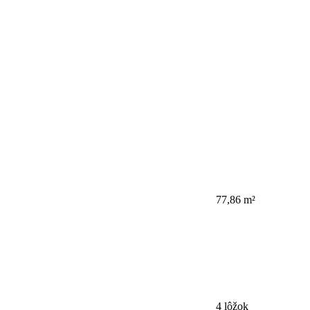
77,86 m²
4 lôžok