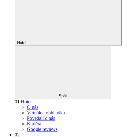
Hotel
Späť
01
Hotel
O nás
Virtuálna obhliadka
Povedali o nás
Kariéra
Google reviews
02