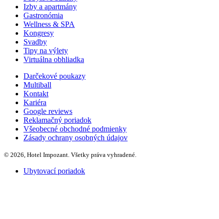
Izby a apartmány
Gastronómia
Wellness & SPA
Kongresy
Svadby
Tipy na výlety
Virtuálna obhliadka
Darčekové poukazy
Multiball
Kontakt
Kariéra
Google reviews
Reklamačný poriadok
Všeobecné obchodné podmienky
Zásady ochrany osobných údajov
© 2026, Hotel Impozant. Všetky práva vyhradené.
Ubytovací poriadok