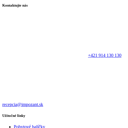
Kontaktujte nás
+421 914 130 130
recepcia@impozant.sk
Užitočné linky
Pobytové balíčky