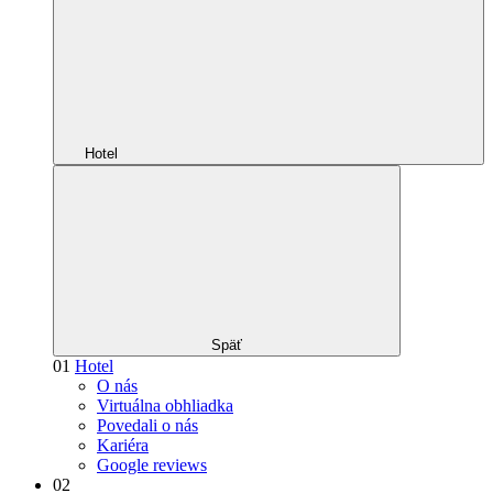
Hotel
Späť
01
Hotel
O nás
Virtuálna obhliadka
Povedali o nás
Kariéra
Google reviews
02