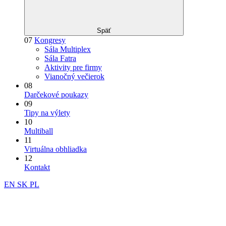
Späť
07
Kongresy
Sála Multiplex
Sála Fatra
Aktivity pre firmy
Vianočný večierok
08
Darčekové poukazy
09
Tipy na výlety
10
Multiball
11
Virtuálna obhliadka
12
Kontakt
EN
SK
PL