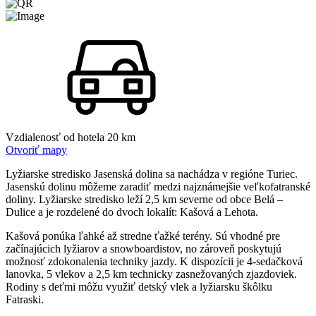
Vzdialenosť od hotela
20 km
Otvoriť mapy
Lyžiarske stredisko Jasenská dolina sa nachádza v regióne Turiec.
Jasenskú dolinu môžeme zaradiť medzi najznámejšie veľkofatranské
doliny. Lyžiarske stredisko leží 2,5 km severne od obce Belá –
Dulice a je rozdelené do dvoch lokalít: Kašová a Lehota.
Kašová ponúka ľahké až stredne ťažké terény. Sú vhodné pre
začínajúcich lyžiarov a snowboardistov, no zároveň poskytujú
možnosť zdokonalenia techniky jazdy. K dispozícii je 4-sedačková
lanovka, 5 vlekov a 2,5 km technicky zasnežovaných zjazdoviek.
Rodiny s deťmi môžu využiť detský vlek a lyžiarsku škôlku
Fatraski.