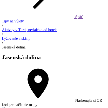
Späť
Tipy na výlety
/
Aktivity v Turci, neďaleko od hotela
/
Lyžovanie a skialp
/
Jasenská dolina
Jasenská dolina
Naskenujte si QR
kód pre načítanie mapy