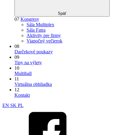
Späť
07
Kongresy
Sála Multiplex
Sála Fatra
Aktivity pre firmy
Vianočný večierok
08
Darčekové poukazy
09
Tipy na výlety
10
Multiball
11
Virtuálna obhliadka
12
Kontakt
EN
SK
PL