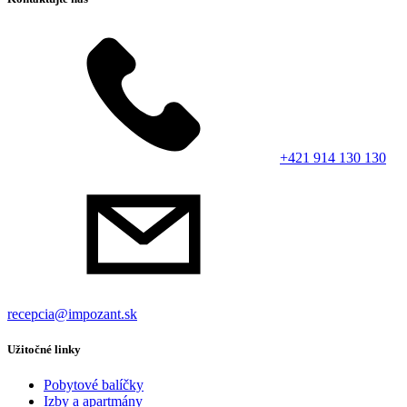
+421 914 130 130
recepcia@impozant.sk
Užitočné linky
Pobytové balíčky
Izby a apartmány