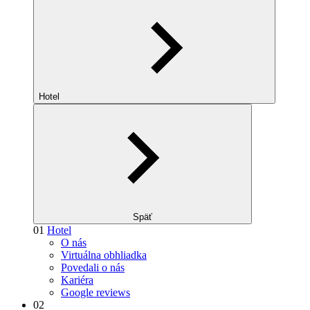
Hotel
Späť
01
Hotel
O nás
Virtuálna obhliadka
Povedali o nás
Kariéra
Google reviews
02