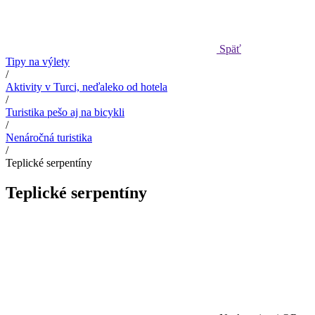
Späť
Tipy na výlety
/
Aktivity v Turci, neďaleko od hotela
/
Turistika pešo aj na bicykli
/
Nenáročná turistika
/
Teplické serpentíny
Teplické serpentíny