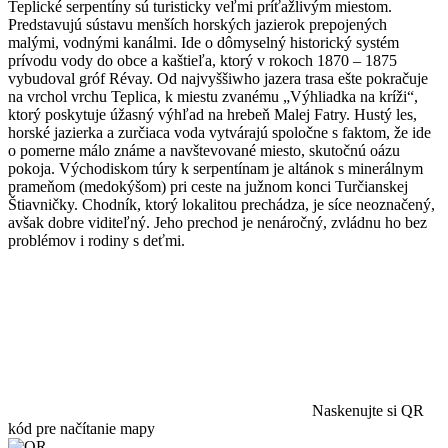
Teplické serpentíny sú turisticky veľmi príťažlivým miestom.
Predstavujú sústavu menších horských jazierok prepojených
malými, vodnými kanálmi. Ide o dômyselný historický systém
prívodu vody do obce a kaštieľa, ktorý v rokoch 1870 – 1875
vybudoval gróf Révay. Od najvyššiwho jazera trasa ešte pokračuje
na vrchol vrchu Teplica, k miestu zvanému „Výhliadka na kríži“,
ktorý poskytuje úžasný výhľad na hrebeň Malej Fatry. Hustý les,
horské jazierka a zurčiaca voda vytvárajú spoločne s faktom, že ide
o pomerne málo známe a navštevované miesto, skutočnú oázu
pokoja. Východiskom túry k serpentínam je altánok s minerálnym
prameňom (medokýšom) pri ceste na južnom konci Turčianskej
Štiavničky. Chodník, ktorý lokalitou prechádza, je síce neoznačený,
avšak dobre viditeľný. Jeho prechod je nenáročný, zvládnu ho bez
problémov i rodiny s deťmi.
Naskenujte si QR
kód pre načítanie mapy