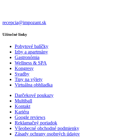
recepcia@impozant.sk
Užitočné linky
Pobytové balíčky
Izby a apartmány
Gastronómia
Wellness & SPA
Kongresy
Svadby
Tipy na výlety
Virtuálna obhliadka
Darčekové poukazy
Multiball
Kontakt
Kariéra
Google reviews
Reklamačný poriadok
Všeobecné obchodné podmienky
Zásady ochrany osobných údajov