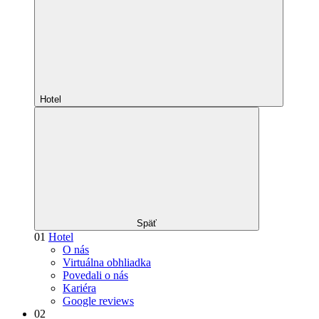
Hotel
Späť
01
Hotel
O nás
Virtuálna obhliadka
Povedali o nás
Kariéra
Google reviews
02