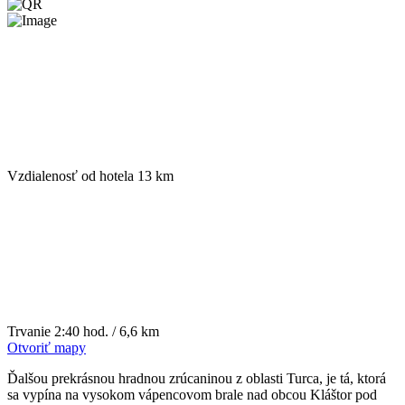
Vzdialenosť od hotela
13 km
Trvanie
2:40 hod. / 6,6 km
Otvoriť mapy
Ďalšou prekrásnou hradnou zrúcaninou z oblasti Turca, je tá, ktorá
sa vypína na vysokom vápencovom brale nad obcou Kláštor pod