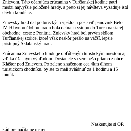
Znievom. Táto očarujúca zrúcanina v Turčianskej kotline patrí
medzi najvyššie položené hrady, a preto si jej návšteva vyžaduje istú
dávku kondície.
Znievsky hrad dal po tureckých vpádoch postaviť panovník Belo
IV. Hlavnou úlohou hradu bola ochrana vstupu do Turca na starej
obchodnej ceste z Ponitria. Znievsky hrad bol prvým sídlom
Turčianskej stolice, ktoré však neskôr prešlo na väčší, lepšie
prístupný Sklabinský hrad.
Zrúcanina Znievskeho hradu je obľúbeným turistickým miestom aj
vďaka úžasným výhľadom. Dostanete sa sem pešo priamo z obce
Kláštor pod Znievom. Po zeleno značenom cca 4km dlhom
turistickom chodníku, by ste to mali zvládnuť za 1 hodinu a 15
minút.
Naskenujte si QR
kód pre načítanie mapy