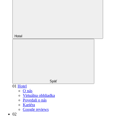
Hotel
Späť
01
Hotel
O nás
Virtuálna obhliadka
Povedali o nás
Kariéra
Google reviews
02