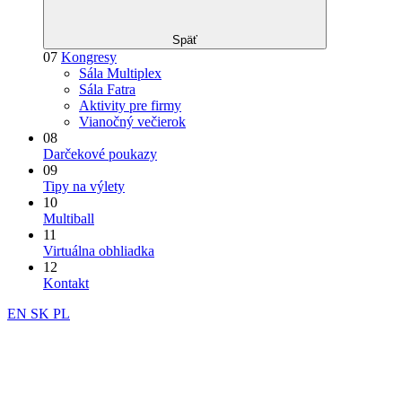
Späť
07
Kongresy
Sála Multiplex
Sála Fatra
Aktivity pre firmy
Vianočný večierok
08
Darčekové poukazy
09
Tipy na výlety
10
Multiball
11
Virtuálna obhliadka
12
Kontakt
EN
SK
PL